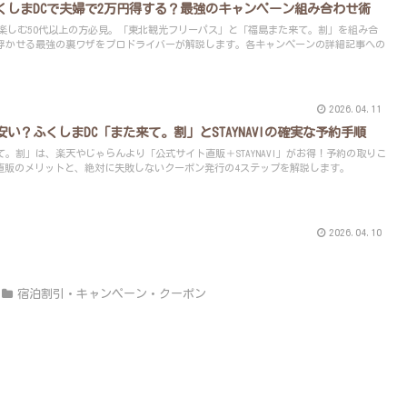
くしまDCで夫婦で2万円得する？最強のキャンペーン組み合わせ術
ーで楽しむ50代以上の方必見。「東北観光フリーパス」と「福島また来て。割」を組み合
円浮かせる最強の裏ワザをプロドライバーが解説します。各キャンペーンの詳細記事への
2026.04.11
い？ふくしまDC「また来て。割」とSTAYNAVIの確実な予約手順
て。割」は、楽天やじゃらんより「公式サイト直販＋STAYNAVI」がお得！予約の取りこ
直販のメリットと、絶対に失敗しないクーポン発行の4ステップを解説します。
2026.04.10
宿泊割引・キャンペーン・クーポン