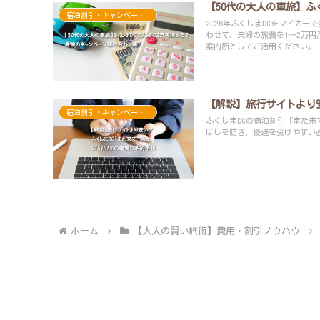
【50代の大人の車旅】ふ
宿泊割引・キャンペーン・クーポン
2026年ふくしまDCをマイカ
わせて、夫婦の旅費を1〜2万
案内所としてご活用ください。
【解説】旅行サイトより安
宿泊割引・キャンペーン・クーポン
ふくしまDCの宿泊割引「また来
ぼしを防ぎ、優遇を受けやすい
ホーム
【大人の賢い旅術】費用・割引ノウハウ