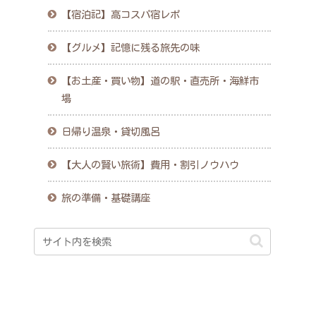
【宿泊記】高コスパ宿レポ
【グルメ】記憶に残る旅先の味
【お土産・買い物】道の駅・直売所・海鮮市
場
日帰り温泉・貸切風呂
【大人の賢い旅術】費用・割引ノウハウ
旅の準備・基礎講座