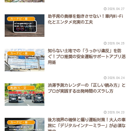
2026.04.27
助手席の奥様を飽きさせない！車内Wi-Fi
カーナビ・車内環境の最新事情
化とエンタメ充実の工夫
2026.04.25
知らない土地での「うっかり違反」を防
カーナビ・車内環境の最新事情
ぐ！プロ推奨の安全運転サポートアプリ活
用術
2026.04.24
渋滞予測カレンダーの「正しい読み方」と
高速ETC・交通費の節約
プロが実践する出発時間のズラし方
2026.04.23
後方視界の確保と煽り運転対策！大人の車
カーナビ・車内環境の最新事情
旅に「デジタルインナーミラー」が必須な