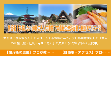
大切なご家族や友人をエスコートする幹事さんへ。プロが実地検証した「大人
の車旅（桜・紅葉・寺社仏閣）」の失敗しない旅行計画を公開中。
【旅兵衛の流儀】プロが教える車旅の極意
【駐車場・アクセス】プロの攻略法