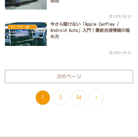
理由
2026.04.23
今さら聞けない「Apple CarPlay /
カーナビ・車内環境の最新事情
Android Auto」入門！最新渋滞情報の掴
み方
2026.04.22
次のページ
次
1
2
34
へ