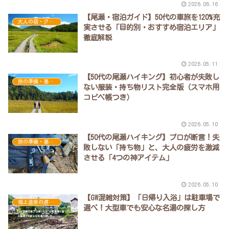
2026.06.16
【尾瀬・宿泊ガイド】50代の車旅を120%充
大人の宿・グルメ・ご当地土産
実させる「目的別・おすすめ宿泊エリア」
徹底解説
2026.05.11
【50代の尾瀬ハイキング】初心者が失敗し
旅の準備・基礎講座
ない服装・持ち物リスト完全版（スマホ用
コピペ帳つき）
2026.05.10
【50代の尾瀬ハイキング】プロが断言！失
旅の準備・基礎講座
敗しない「持ち物」と、大人の疲労を激減
させる「4つの神アイテム」
2026.05.10
【GW混雑対策】「日帰り入浴」は駐車場で
極上温泉の選び方と作法
選べ！大型車でも安心な名湯の探し方