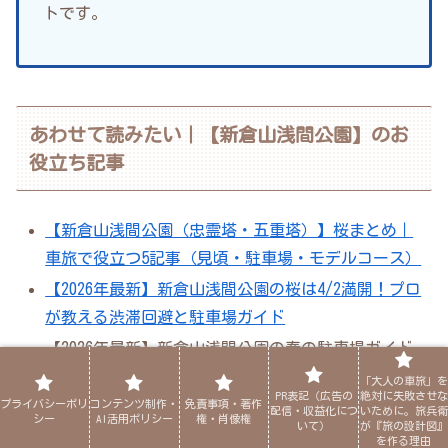
トです。
あわせて読みたい｜【新倉山浅間公園】のお
役立ち記事
【新倉山浅間公園（忠霊塔・五重塔）】桜まとめ｜
車旅で役立つ5記事（見頃・駐車場・モデルコース）
【2026年最新】新倉山浅間公園の桜は4/2満開！プロ
が教える渋滞回避と駐車場ガイド
【2026年最新】新倉山浅間公園の春の駐車場ガイド
｜プロが教える渋滞回避のコツ ※この記事
「大人の車旅」を
PR表記（広告の
絶対に失敗させな
プライバシーポリ
コンテンツ制作・
免責事項・著作
【新倉山浅間公園（忠霊塔／五重塔）】桜の日帰り
配信・収益化につ
いために。旅兵衛
シー
AI活用ポリシー
権・肖像権
いて）
が『旅の設計図』
モデルコース｜早朝絶景→吉田うどん→温泉
を作る理由