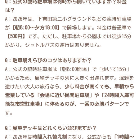
Q：公式の臨時駐車場は何時から開いていますか？料金
は？
A：2026年は、下吉田第二小グラウンドなどの臨時駐車場
が
【朝8:00〜夕方18:00】
で開場します。料金は普通車で
【500円】
です。ただし、駐車場から公園までは徒歩15分
かかり、シャトルバスの運行はありません。
Q：駐車場えらびのコツはありますか？
A：公式の臨時駐車場は「朝8:00開場」で「歩いて15分」
かかるため、展望デッキの列に大きく出遅れます。混雑を
避けたい大人の旅行なら、
少し料金が高くても、早朝から
営業している「会場に近い民間駐車場」や「24時間入庫可
能な市営駐車場」に停めるのが、一番の必勝パターン
で
す。
Q：展望デッキはどれくらい並びますか？
A：2026年は
時間入れ替え制
になり、公式からも
「1時間〜