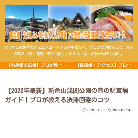
大切なご家族や友人をエスコートする幹事さんへ。プロが実地検証した「大人
の車旅（桜・紅葉・寺社仏閣）」の失敗しない旅行計画を公開中。
【旅兵衛の流儀】プロが教える車旅の極意
【駐車場・アクセス】プロの攻略法
【2026年最新】新倉山浅間公園の春の駐車場
ガイド｜プロが教える渋滞回避のコツ
2026.01.28
2026.03.24