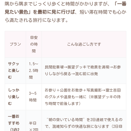
隅から隅までじっくり歩くと時間がかかりますが、
「一番
見たい景色」を最初に見に行けば
、短い滞在時間でも心か
ら満たされる旅行になります。
目安
プラン
の時
こんな過ごし方です
間
サクッ
1.5〜
民間駐車場→展望デッキで絶景を満喫→お参
と楽し
2.5時
りしながら戻る→混む前に出発
む
間
しっか
お参り＋公園をお散歩＋写真撮影→富士吉田
3〜5
り楽し
のグルメや温泉も一緒に（※展望デッキの待
時間
む
ち時間で前後します）
一番お
“朝の空いている時間”を2日連続で使えるの
すすめ
半日
で、混雑知らずの快適な旅になります（2日目
（1泊2
×2回