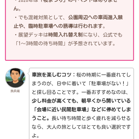
・2026年は
「桜まつり」のイベントはありませ
ん
。
・でも混雑対策として、
公園周辺への車両進入禁
止や、臨時駐車場への誘導は行われます
。
・展望デッキは
時間入れ替え制
になり、公式でも
「1〜3時間の待ち時間」が予想されています。
車旅を楽しむコツ：
桜の時期に一番疲れてし
まうのが、日中に着いて「駐車場がない！」
旅兵衛
と探し回ることです。一番おすすめなのは、
少し料金が高くても、朝早くから開いている
「会場に近い民間駐車場」などに停めてしま
うこと。
長い待ち時間と歩く疲れを減らせる
なら、大人の旅としてはとても良い選択です
よ。