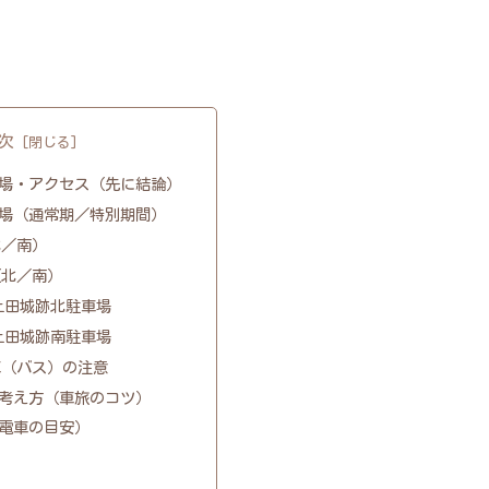
次
場・アクセス（先に結論）
場（通常期／特別期間）
北／南）
（北／南）
上田城跡北駐車場
上田城跡南駐車場
車（バス）の注意
考え方（車旅のコツ）
電車の目安）