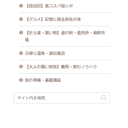
【宿泊記】高コスパ宿レポ
【グルメ】記憶に残る旅先の味
【お土産・買い物】道の駅・直売所・海鮮市
場
日帰り温泉・貸切風呂
【大人の賢い旅術】費用・割引ノウハウ
旅の準備・基礎講座