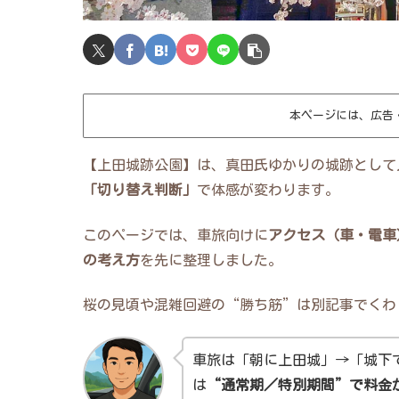
本ページには、広告
【上田城跡公園】は、真田氏ゆかりの城跡として
「切り替え判断」
で体感が変わります。
このページでは、車旅向けに
アクセス（車・電車
の考え方
を先に整理しました。
桜の見頃や混雑回避の“勝ち筋”は別記事でくわ
車旅は「朝に上田城」→「城下
は
“通常期／特別期間”で料金