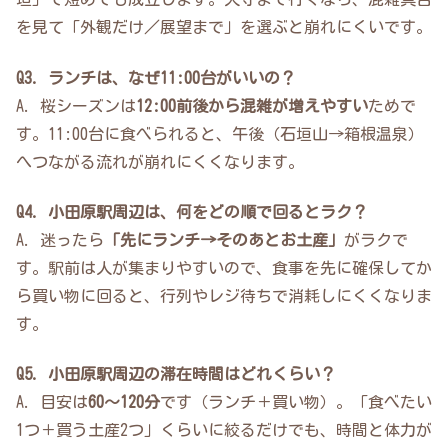
を見て「外観だけ／展望まで」を選ぶと崩れにくいです。
Q3. ランチは、なぜ11:00台がいいの？
A. 桜シーズンは
12:00前後から混雑が増えやすい
ためで
す。11:00台に食べられると、午後（石垣山→箱根温泉）
へつながる流れが崩れにくくなります。
Q4. 小田原駅周辺は、何をどの順で回るとラク？
A. 迷ったら
「先にランチ→そのあとお土産」
がラクで
す。駅前は人が集まりやすいので、食事を先に確保してか
ら買い物に回ると、行列やレジ待ちで消耗しにくくなりま
す。
Q5. 小田原駅周辺の滞在時間はどれくらい？
A. 目安は
60〜120分
です（ランチ＋買い物）。「食べたい
1つ＋買う土産2つ」くらいに絞るだけでも、時間と体力が