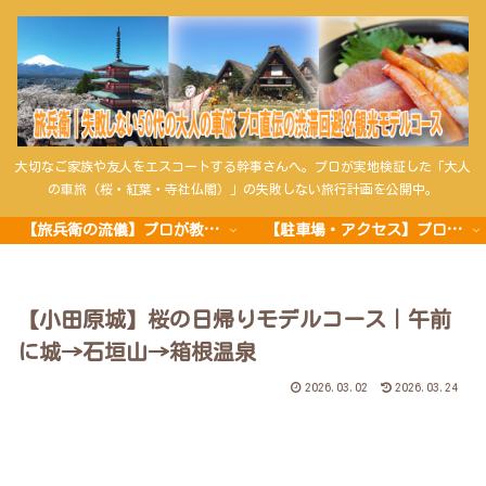
大切なご家族や友人をエスコートする幹事さんへ。プロが実地検証した「大人
の車旅（桜・紅葉・寺社仏閣）」の失敗しない旅行計画を公開中。
【旅兵衛の流儀】プロが教える車旅の極意
【駐車場・アクセス】プロの攻略法
【小田原城】桜の日帰りモデルコース｜午前
に城→石垣山→箱根温泉
2026.03.02
2026.03.24