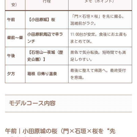
行程
メモ（ポイント）
安）
「門×石垣×桜」を先に撮る。
午前
【小田原城】桜
混雑前がラク。
小田原駅周辺で早ラ
11:00台が安定。食後にお土産も
昼前〜昼
ンチ
まとめてOK。
【石垣山一夜城（歴
景色で気分転換。短時間でも満
午後
史公園）】
足しやすい。
最後に整えて帰路へ。最終受付
夕方
箱根 日帰り温泉
を意識。
モデルコース内容
午前｜小田原城の桜（門×石垣×桜を“先