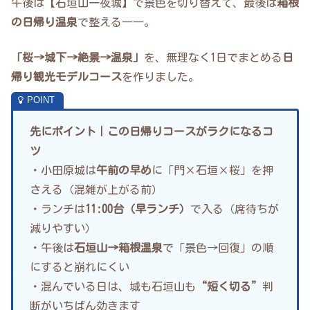
午後は【石垣山一夜城】で景色を切り替えて、最後は
箱根
の日帰り温泉
で整える――。
「桜→城下→絶景→温泉」
を、無理なく1日でまとめる
日
帰り観光モデルコース
を作りました。
先にポイント｜この日帰りコースがラクになるコ
ツ
・小田原城は
午前の早め
に「門×石垣×桜」を押
さえる（混雑が上がる前）
・ランチは
11:00台（早ランチ）
で入る（席待ちが
減りやすい）
・午後は
石垣山→箱根温泉
で「景色→回復」の順
にすると崩れにくい
・混んでいる日は、城も石垣山も
“短く切る”
判
断がいちばん効きます