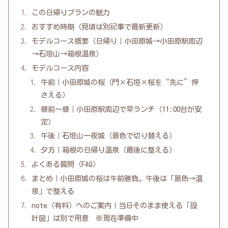
この日帰りプランの魅力
おすすめ時期（見頃は別記事で最新更新）
モデルコース概要（日帰り｜小田原城→小田原駅周辺
→石垣山→箱根温泉）
モデルコース内容
午前｜小田原城の桜（門×石垣×桜を“先に”押
さえる）
昼前〜昼｜小田原駅周辺で早ランチ（11:00台が安
定）
午後｜石垣山一夜城（景色で切り替える）
夕方｜箱根の日帰り温泉（最後に整える）
よくある質問（FAQ）
まとめ｜小田原城の桜は午前勝負。午後は「景色→温
泉」で整える
note（有料）へのご案内｜当日そのまま使える「設
計図」は別で用意 ※現在準備中