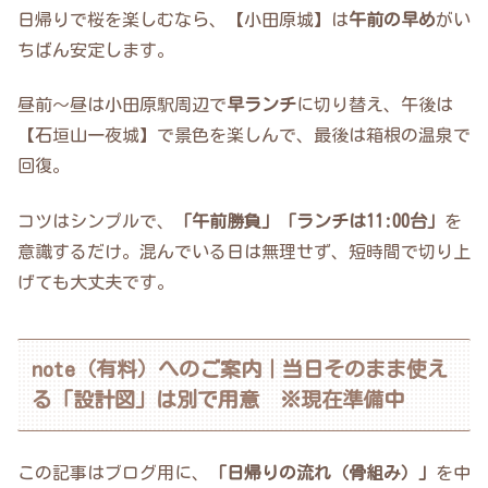
日帰りで桜を楽しむなら、【小田原城】は
午前の早め
がい
ちばん安定します。
昼前〜昼は小田原駅周辺で
早ランチ
に切り替え、午後は
【石垣山一夜城】で景色を楽しんで、最後は箱根の温泉で
回復。
コツはシンプルで、
「午前勝負」「ランチは11:00台」
を
意識するだけ。混んでいる日は無理せず、短時間で切り上
げても大丈夫です。
note（有料）へのご案内｜当日そのまま使え
る「設計図」は別で用意 ※現在準備中
この記事はブログ用に、
「日帰りの流れ（骨組み）」
を中