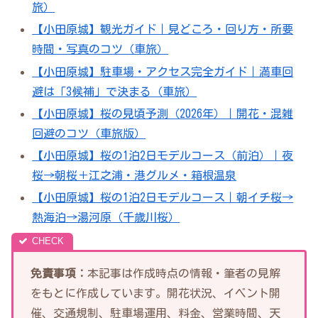
旅）
【小田原城】観光ガイド｜見どころ・回り方・所要
時間・写真のコツ（車旅）
【小田原城】駐車場・アクセス完全ガイド｜満車回
避は「3候補」で決まる（車旅）
【小田原城】桜の見頃予測（2026年）｜開花・混雑
回避のコツ（車旅版）
【小田原城】桜の1泊2日モデルコース（前泊）｜夜
桜→朝桜＋江之浦・港グルメ・箱根温泉
【小田原城】桜の1泊2日モデルコース｜朝イチ桜→
熱海泊→湯河原（千歳川桜）
免責事項：
本記事は作成時点の情報・筆者の見解
をもとに作成しています。開花状況、イベント開
催、交通規制、駐車場運用、料金、営業時間、天