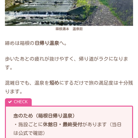
箱根湯本 温泉街
締めは箱根の
日帰り温泉
へ。
歩いたあとの疲れが抜けやすく、帰り道がラクになりま
す。
混雑日でも、温泉を
短め
にするだけで旅の満足度は十分残
ります。
念のため（箱根日帰り温泉）
・施設ごとに
休館日・最終受付
があります（当日
は公式で確認）