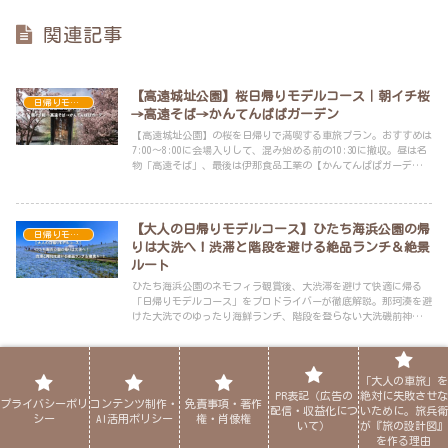
関連記事
【高遠城址公園】桜日帰りモデルコース｜朝イチ桜
日帰りモデルコース
→高遠そば→かんてんぱぱガーデン
【高遠城址公園】の桜を日帰りで満喫する車旅プラン。おすすめは
7:00〜8:00に会場入りして、混み始める前の10:30に撤収。昼は名
物「高遠そば」、最後は伊那食品工業の【かんてんぱぱガーデン】
で土産を一括購入。渋滞・満車・人混みを時間配分で回避します。
【大人の日帰りモデルコース】ひたち海浜公園の帰
日帰りモデルコース
りは大洗へ！渋滞と階段を避ける絶品ランチ＆絶景
ルート
ひたち海浜公園のネモフィラ観賞後、大渋滞を避けて快適に帰る
「日帰りモデルコース」をプロドライバーが徹底解説。那珂湊を避
けた大洗でのゆったり海鮮ランチ、階段を登らない大洗磯前神社の
裏ワザ、お土産選びまで、大人世代のための完璧な旅の設計図で
す。
【あしかがフラワーパーク後】無駄のない導線で快
「大人の車旅」を
日帰りモデルコース
PR表記（広告の
絶対に失敗させな
適！大人の日帰りモデルコース
プライバシーポリ
コンテンツ制作・
免責事項・著作
配信・収益化につ
いために。旅兵衛
シー
AI活用ポリシー
権・肖像権
あしかがフラワーパークを満喫した後の「大人の午後ルート」をプ
いて）
が『旅の設計図』
ロが解説。佐野厄除け大師への参拝、13時以降の佐野ラーメンラン
を作る理由