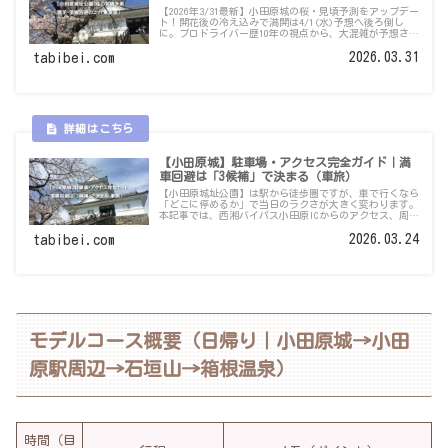
【2026年3/31最新】小田原城の桜・見頃予測をアップデー
ト！開花後の冷え込みで満開は4/1(水)予想へ後ろ倒し
に。プロドライバー歴10年の視点から、大混雑が予想され
る4月前半の週末をラクに回る「朝イチ駐車戦略」や「渋
滞回避のコツ」を徹底解説します。
2026.03.31
tabibei.com
【小田原城】駐車場・アクセス完全ガイド｜満
車回避は「3候補」で決まる（車旅）
【小田原城址公園】は駅から徒歩圏ですが、車で行くなら
「どこに停めるか」で当日のラクさが大きく変わります。
本記事では、西湘バイパス小田原ICからのアクセス、周辺
コインPの探し方、満車でも迷わない“第1〜第3候補”の
作り方、桜シーズンの臨時駐車場の確認ポイントまで、車
2026.03.24
tabibei.com
旅目線で分かりやすく整理しました。
モデルコース概要（日帰り｜小田原城→小田
原駅周辺→石垣山→箱根温泉）
時間（目