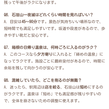
残って午後がラクになります。
Q6. 石垣山一夜城はどれくらい時間を見ればいい？
A. 目安は
45〜90分
です。景色が気持ちいい場所なので、
短時間でも満足しやすいです。坂道や段差があるので、歩
きやすい靴だと安心です。
Q7. 箱根の日帰り温泉は、何時ごろに入るのがラク？
A. このコースなら
夕方寄り
に入れると「締めの温泉」に
なってラクです。施設ごとに最終受付があるので、時間に
余裕を残して向かうのが安心です。
Q8. 混雑していたら、どこを削るのが無難？
A. 迷ったら、駅周辺は
店を絞る
、石垣山は
短め
にするの
がラクです。温泉は「短め」でも満足感が残りやすいの
で、全体を崩さないための調整に使えます。