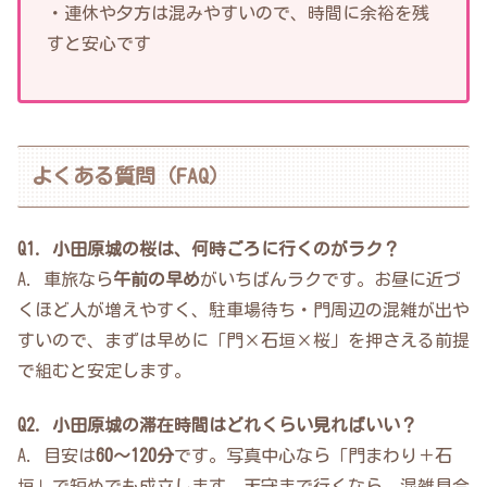
・連休や夕方は混みやすいので、時間に余裕を残
すと安心です
よくある質問（FAQ）
Q1. 小田原城の桜は、何時ごろに行くのがラク？
A. 車旅なら
午前の早め
がいちばんラクです。お昼に近づ
くほど人が増えやすく、駐車場待ち・門周辺の混雑が出や
すいので、まずは早めに「門×石垣×桜」を押さえる前提
で組むと安定します。
Q2. 小田原城の滞在時間はどれくらい見ればいい？
A. 目安は
60〜120分
です。写真中心なら「門まわり＋石
垣」で短めでも成立します。天守まで行くなら、混雑具合