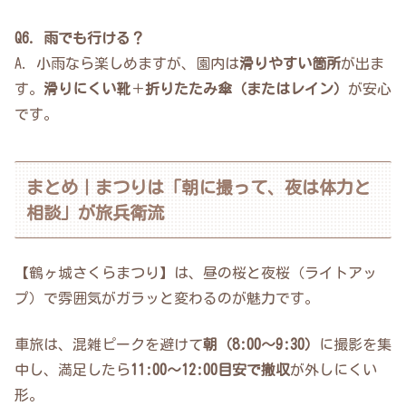
Q6. 雨でも行ける？
A. 小雨なら楽しめますが、園内は
滑りやすい箇所
が出ま
す。
滑りにくい靴
＋
折りたたみ傘（またはレイン）
が安心
です。
まとめ｜まつりは「朝に撮って、夜は体力と
相談」が旅兵衛流
【鶴ヶ城さくらまつり】は、昼の桜と夜桜（ライトアッ
プ）で雰囲気がガラッと変わるのが魅力です。
車旅は、混雑ピークを避けて
朝（8:00〜9:30）
に撮影を集
中し、満足したら
11:00〜12:00目安で撤収
が外しにくい
形。