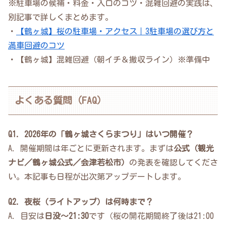
※駐車場の候補・料金・入口のコツ・混雑回避の実践は、
別記事で詳しくまとめます。
・
【鶴ヶ城】桜の駐車場・アクセス｜3駐車場の選び方と
満車回避のコツ
・【鶴ヶ城】混雑回避（朝イチ＆撤収ライン）※準備中
よくある質問（FAQ）
Q1. 2026年の「鶴ヶ城さくらまつり」はいつ開催？
A. 開催期間は年ごとに更新されます。まずは
公式（観光
ナビ／鶴ヶ城公式／会津若松市）
の発表を確認してくださ
い。本記事も日程が出次第アップデートします。
Q2. 夜桜（ライトアップ）は何時まで？
A. 目安は
日没〜21:30
です（桜の開花期間終了後は21:00