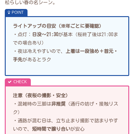
松らしい春の名シーン。
ライトアップの目安（※年ごとに要確認）
・点灯：
日没〜21:30
が基本（桜終了後は21:00ま
での場合あり）
・夜は冷えやすいので、
上着は一段強め＋首元・
手先
があるとラク
注意（夜桜の撮影・安全）
・混雑時の三脚は
非推奨
（通行の妨げ・接触リス
ク）
・通路が混む日は、立ち止まり撮影で詰まりやす
いので、
短時間で譲り合い
が安心