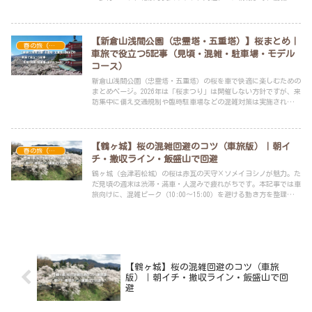
旅を叶える情報を凝縮しました。
【新倉山浅間公園（忠霊塔・五重塔）】桜まとめ｜
春の旅（桜・新緑・花畑）
車旅で役立つ5記事（見頃・混雑・駐車場・モデル
コース）
新倉山浅間公園（忠霊塔・五重塔）の桜を車で快適に楽しむための
まとめページ。2026年は「桜まつり」は開催しない方針ですが、来
訪集中に備え交通規制や臨時駐車場などの混雑対策は実施されま
す。見頃予測、駐車場・アクセス、展望デッキ待ちを減らす混雑回
避、日帰り／1泊2日モデルコースまで7記事で最短導線を案内。
【鶴ヶ城】桜の混雑回避のコツ（車旅版）｜朝イ
春の旅（桜・新緑・花畑）
チ・撤収ライン・飯盛山で回避
鶴ヶ城（会津若松城）の桜は赤瓦の天守×ソメイヨシノが魅力。た
だ見頃の週末は渋滞・満車・人混みで疲れがちです。本記事では車
旅向けに、混雑ピーク（10:00〜15:00）を避ける動き方を整理。朝
（8:00〜9:30）に撮影→11:00〜12:00撤収、満車は探し回らず第2
案へ。別解として午前は飯盛山→午後遅めに鶴ヶ城も紹介。
【鶴ヶ城】桜の混雑回避のコツ（車旅
版）｜朝イチ・撤収ライン・飯盛山で回
避