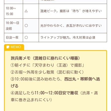
10:00〜
△
混雑ピーク。撮影は“待ち”が増えやすい
15:00
16:00〜日
○
光がやわらかく、赤瓦がきれいに出やすい
没前
日没〜夜
○
ライトアップが魅力。冷え対策は必須
旅兵衛メモ（混雑日に崩れにくい順番）
①朝イチに「天守まわり（王道）で撮影」
②お堀〜外周を少し散策（混む前に動く）
③10:00前後に混み始めたら、
西出丸・帯郭側へ逃
げる
④満足したら
11:00〜12:00目安で撤収
（渋滞・満
車に巻き込まれにくい）