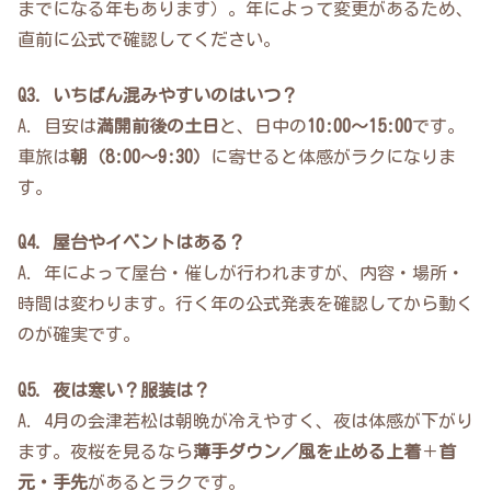
までになる年もあります）。年によって変更があるため、
直前に公式で確認してください。
Q3. いちばん混みやすいのはいつ？
A. 目安は
満開前後の土日
と、日中の
10:00〜15:00
です。
車旅は
朝（8:00〜9:30）
に寄せると体感がラクになりま
す。
Q4. 屋台やイベントはある？
A. 年によって屋台・催しが行われますが、内容・場所・
時間は変わります。行く年の公式発表を確認してから動く
のが確実です。
Q5. 夜は寒い？服装は？
A. 4月の会津若松は朝晩が冷えやすく、夜は体感が下がり
ます。夜桜を見るなら
薄手ダウン／風を止める上着
＋
首
元・手先
があるとラクです。