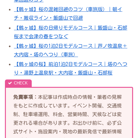
【鶴ヶ城】桜の混雑回避のコツ（車旅版）｜朝イ
チ・撤収ライン・飯盛山で回避
【鶴ヶ城】桜の日帰りモデルコース｜飯盛山・石部
桜まで会津の春をつなぐ
【鶴ヶ城】桜の1泊2日モデルコース｜芦ノ牧温泉＋
大内宿・塔のへつり（車旅）
【鶴ヶ城の桜】前泊1泊2日モデルコース｜塔のへつ
り・湯野上温泉駅・大内宿・飯盛山・石部桜
免責事項：
本記事は作成時点の情報・筆者の見解
をもとに作成しています。イベント開催、交通規
制、駐車場運用、料金、営業時間、天候などは変
更される場合があります。お出かけ前に、必ず公
式サイト・施設案内・現地の最新発信で最新情報