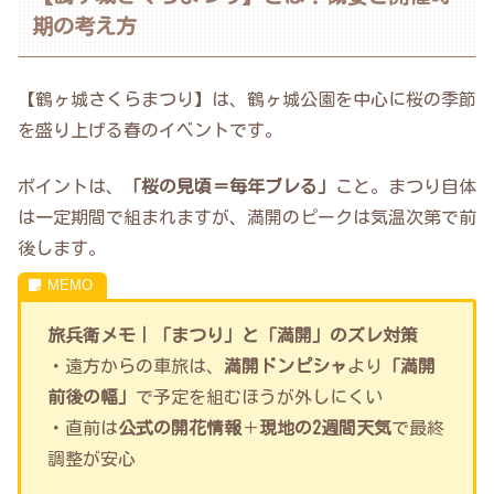
期の考え方
【鶴ヶ城さくらまつり】は、鶴ヶ城公園を中心に桜の季節
を盛り上げる春のイベントです。
ポイントは、
「桜の見頃＝毎年ブレる」
こと。まつり自体
は一定期間で組まれますが、満開のピークは気温次第で前
後します。
旅兵衛メモ｜「まつり」と「満開」のズレ対策
・遠方からの車旅は、
満開ドンピシャ
より
「満開
前後の幅」
で予定を組むほうが外しにくい
・直前は
公式の開花情報
＋
現地の2週間天気
で最終
調整が安心