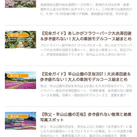
高遠城址公園の桜は満開ピークが短く、見頃の土日は渋滞・満車・
園内の人混みが同時に起きやすいスポット。この記事では車旅向け
に、8:00〜10:00到着の朝イチ戦略、昼前撤収の目安、平日を狙う
コツ、交通規制図・臨時シャトル確認手順、雨の日の臨時P閉鎖リ
スクや持ち物まで、2026公式情報をもとに整理しました。
【完全ガイド】あしかがフラワーパーク大渋滞回避
春の旅（桜・新緑・花畑）
＆歩き疲れない！大人の車旅モデルコース総まとめ
プロドライバー歴10年のトラベルブロガーが、あしかがフラワーパ
ークの大渋滞を回避する裏ルート、疲れない散策コース、周辺グル
メ、伊香保温泉宿泊プランまで、50代以上の大人世代に向けた完全
攻略ロードマップを徹底解説。
【完全ガイド】羊山公園の芝桜2027｜大渋滞回避＆
春の旅（桜・新緑・花畑）
歩き疲れない！大人の車旅モデルコース総まとめ
秩父・羊山公園の芝桜を50代以上が楽しむための完全ガイド。プロ
ドライバー直伝の渋滞回避ルート、穴場駐車場、歩き疲れない散策
コースを網羅。日帰り・宿泊別のモデルコースで、混雑を避けた優
雅な大人旅を提案します。
【秩父・羊山公園の芝桜】歩き疲れない散策と絶景
春の旅（桜・新緑・花畑）
写真スポット
秩父・羊山公園の芝桜を、50代以上のご夫婦が「歩き疲れず」に楽
しむための散策ルートをプロドライバーが解説。カートの活用や最
短歩行ルート、絶景写真スポット、周辺グルメ情報まで、優雅な車