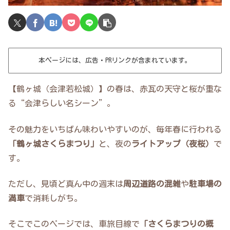
本ページには、広告・PRリンクが含まれています。
【鶴ヶ城（会津若松城）】の春は、赤瓦の天守と桜が重な
る“会津らしい名シーン”。
その魅力をいちばん味わいやすいのが、毎年春に行われる
「鶴ヶ城さくらまつり」
と、夜の
ライトアップ（夜桜）
で
す。
ただし、見頃ど真ん中の週末は
周辺道路の混雑
や
駐車場の
満車
で消耗しがち。
そこでこのページでは、車旅目線で
「さくらまつりの概