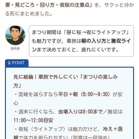
要・見どころ・回り方・夜桜の注意点」
を、サクッと分か
る形にまとめました。
まつり期間は「昼に桜→夜にライトアップ」
も魅力ですが、車旅は
朝の入り方
と
撤収ライ
旅兵衛
ン
まで決めておくと、疲れにくいです。
先に結論｜車旅で外しにくい「まつりの楽しみ
方」
・混雑を減らすなら
平日＋朝（8:00〜9:30）
が安
心
・週末に行くなら、
会場入りは9:00まで
／撤収は
11:00〜12:00目安
・夜桜（ライトアップ）は魅力だけど、
冷え＋混
雑
で体力を削られやすい（防寒は一段強め）