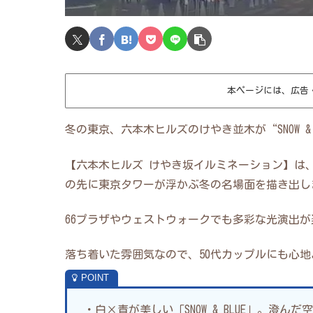
本ページには、広告
冬の東京、六本木ヒルズのけやき並木が“SNOW &
【六本木ヒルズ けやき坂イルミネーション】は、約
の先に東京タワーが浮かぶ冬の名場面を描き出し
66プラザやウェストウォークでも多彩な光演出
落ち着いた雰囲気なので、50代カップルにも心
・白×青が美しい「SNOW & BLUE」。澄ん