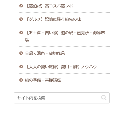
【宿泊記】高コスパ宿レポ
【グルメ】記憶に残る旅先の味
【お土産・買い物】道の駅・直売所・海鮮市
場
日帰り温泉・貸切風呂
【大人の賢い旅術】費用・割引ノウハウ
旅の準備・基礎講座