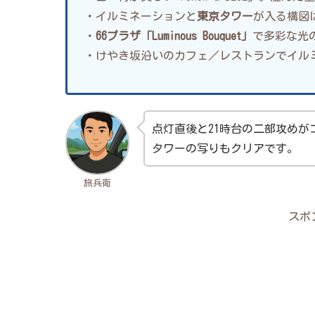
・イルミネーションと
東京タワー
が入る構図
・
66プラザ「Luminous Bouquet」
で多彩な光
・けやき坂沿いのカフェ／レストランでイル
点灯直後と21時台の二部攻め
タワーの写りもクリアです。
旅兵衛
スポ