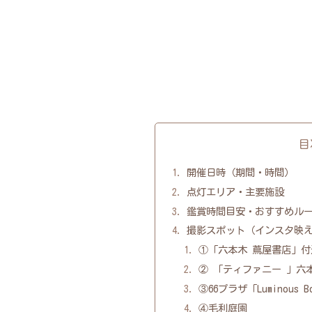
目
開催日時（期間・時間）
点灯エリア・主要施設
鑑賞時間目安・おすすめル
撮影スポット（インスタ映
①「六本木 蔦屋書店」付
② 「ティファニー 」六
③66プラザ「Luminous B
④毛利庭園