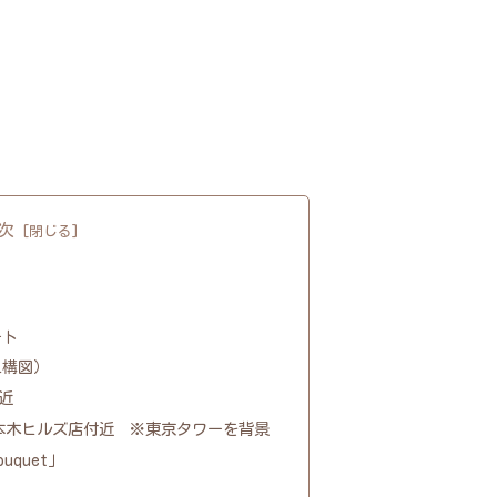
次
ート
え構図）
近
本木ヒルズ店付近 ※東京タワーを背景
ouquet」